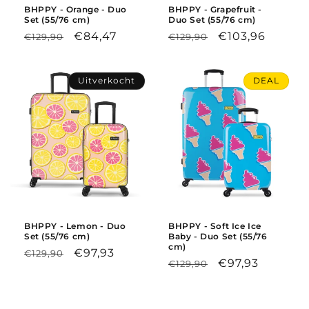
BHPPY - Orange - Duo
BHPPY - Grapefruit -
Set (55/76 cm)
Duo Set (55/76 cm)
Regular
Sale
€84,47
Regular
Sale
€103,96
€129,90
€129,90
price
price
price
price
Uitverkocht
DEAL
BHPPY - Lemon - Duo
BHPPY - Soft Ice Ice
Set (55/76 cm)
Baby - Duo Set (55/76
cm)
Regular
Sale
€97,93
€129,90
Regular
Sale
€97,93
€129,90
price
price
price
price