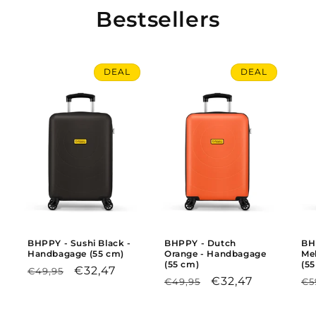
Bestsellers
DEAL
DEAL
BHPPY - Sushi Black -
BHPPY - Dutch
BH
Handbagage (55 cm)
Orange - Handbagage
Me
(55 cm)
(5
Regular
Sale
€32,47
€49,95
Regular
Sale
€32,47
Re
€49,95
€5
price
price
price
price
pr