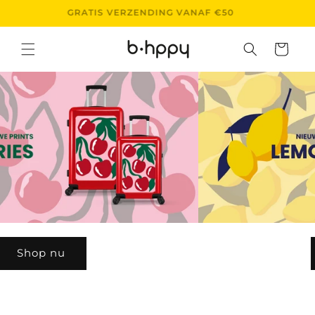
Skip to
GRATIS VERZENDING VANAF €50
content
Cart
Shop nu