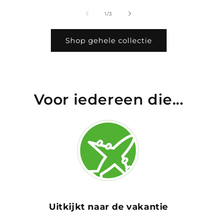
of
1
/
3
Shop gehele collectie
Voor iedereen die...
Uitkijkt naar de vakantie